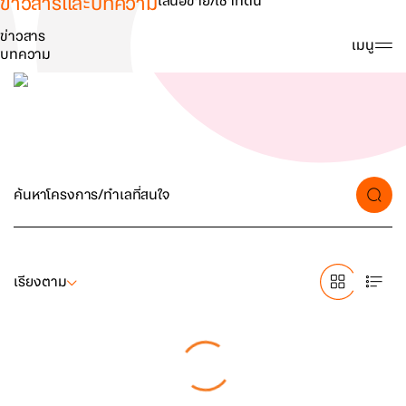
ข่าวสารและบทความ
เสนอขาย/เช่าที่ดิน
ข่าวสาร
ค้นหา
เมนู
บทความ
เรียงตาม