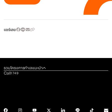
แชร์เลย
รวมโครงการทำเลแนะนำ
Call
1749