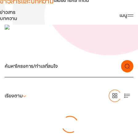
ข่าวสารและบทความ
เสนอขาย/เช่าที่ดิน
ข่าวสาร
ค้นหา
เมนู
บทความ
เรียงตาม