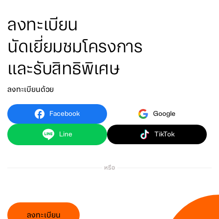
ลงทะเบียน
นัดเยี่ยมชมโครงการ
และรับสิทธิพิเศษ
ลงทะเบียนด้วย
Facebook
Google
Line
TikTok
หรือ
ลงทะเบียน