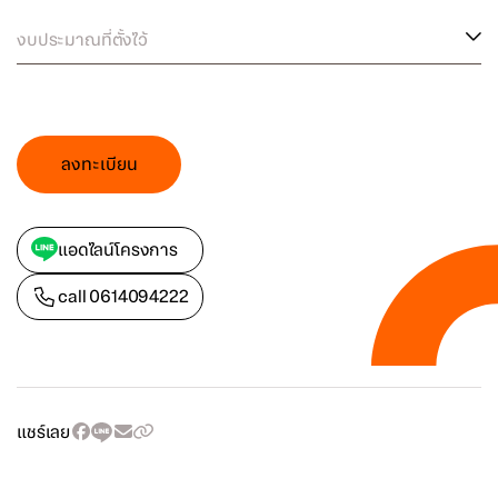
งบประมาณที่ตั้งไว้
ลงทะเบียน
แอดไลน์โครงการ
call
0614094222
แชร์เลย