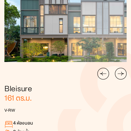
Bleisure
161
ตร.ม.
V-RW
4
ห้องนอน