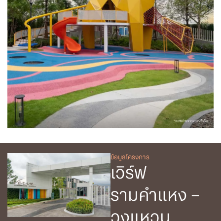
ข้อมูลโครงการ
เวิร์ฟ
รามคำแหง –
วงแหวน