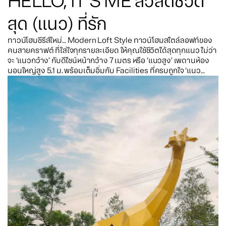
HELLO, IT’S ME สวัสดีชีวิต
สุด (แนว) ที่รัก
ทาวน์โฮมซีรีส์ใหม่… Modern Loft Style ทาวน์โฮมสไตล์ลอฟท์ของ
คนสายคราฟต์ ที่ใส่ใจทุกรายละเอียด ให้คุณใช้ชีวิตได้สุดทุกแนว ไม่ว่า
จะ ‘แนวกว้าง’ กับดีไซน์หน้ากว้าง 7 เมตร หรือ ‘แนวสูง’ เพดานห้อง
นอนใหญ่สูง 5.1 ม. พร้อมเต็มอิ่มกับ Facilities ที่ครบถูกใจ ‘แนว
กิจกรรม’ บนทำเลใกล้รถไฟฟ้า เพียง 1 กม. โดนใจ ‘แนวสายๆ’ ที่ไม่ชอบ
ตื่นเช้า … ไม่ว่าจะ ‘แนวไหน’ ก็มีให้ครบที่นี่ ชีวิตที่ “เวิร์ฟ” ให้ครบทุกแนว
แล้วคุณจะหลงรักชีวิตของคุณเพิ่มขึ้นในทุกวัน