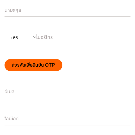
นามสกุล
เบอร์โทร
+
66
ส่งรหัสเพื่อยืนยัน OTP
อีเมล
ไลน์ไอดี