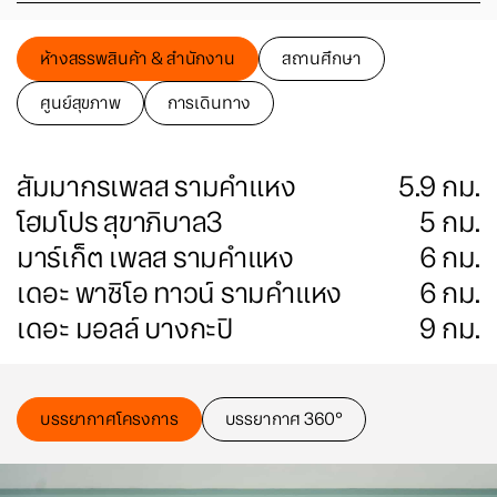
ห้างสรรพสินค้า & สำนักงาน
สถานศึกษา
ศูนย์สุขภาพ
การเดินทาง
สัมมากรเพลส รามคำแหง
5.9
กม.
โฮมโปร สุขาภิบาล3
5
กม.
มาร์เก็ต เพลส รามคําแหง
6
กม.
เดอะ พาซิโอ ทาวน์ รามคำแหง
6
กม.
เดอะ มอลล์ บางกะปิ
9
กม.
บรรยากาศโครงการ
บรรยากาศ 360°