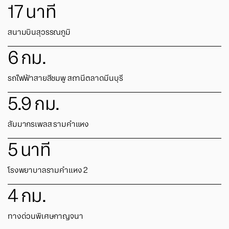
17
นาที
สนามบินสุวรรณภูมิ
6
กม.
รถไฟฟ้าสายสีชมพู สถานีตลาดมีนบุรี
5.9
กม.
สัมมากรเพลส รามคำแหง
5
นาที
โรงพยาบาลรามคำแหง 2
4
กม.
ทางด่วนพิเศษกาญจนา