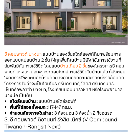
วี คอมพาวด์ บางนา
แบบบ้านสองชั้นสไตล์ลอฟท์ที่มาพร้อมการ
ออกแบบแปลนบ้าน 2 ชั้น ให้ทุกพื้นที่ในบ้านมีฟังก์ชันการใช้งานที่
สัมพันธ์กับการใช้ชีวิต โดยแบบ
บ้านเดี่ยว 2 ชั้น
ของโครงการวี คอม
พาวด์ บางนา นอกจากจะตอบโจทย์การใช้ชีวิตในบ้านแล้ว ก็ยังตอบ
โจทย์การใช้ชีวิตนอกบ้านด้วยสิ่งอำนวยความสะดวกที่รายล้อมตัว
โครงการ ไม่ว่าจะเป็นโฮมโปร ศรีนครินทร์, โลตัส ศรีนครินทร์,
เซ็นทรัลพลาซ่า บางนา, โรงเรียนนวมินทราชูทิศ หรือโรงพยาบาล
บางบ่อ เป็นต้น
สไตล์แบบบ้าน :
แบบบ้านสไตล์ลอฟท์
พื้นที่ใช้สอยทั้งหมด :
117-147 ตร.ม.
จำนวนห้องภายในบ้าน :
3 ห้องนอน 3 ห้องน้ำ 2 ที่จอดรถ
3. วี คอมพาวด์ ติวานนท์ รังสิต เน็กซ์ (V Compound
Tiwanon-Rangsit Next)