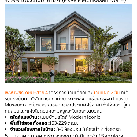
เพฟ เพชรเกษม–สาย 4
โครงการบ้านเดี่ยวและ
บ้านแฝด 2 ชั้น
ที่ได้
รับแรงบันดาลใจในการตกแต่งมาจากหลังคาเรือนกระจก Louvre
Museum สถาปัตยกรรมชื่อดังของประเทศฝรั่งเศส ซึ่งให้ความรู้สึก
ทันสมัยและแฝงไปด้วยความหรูหราในเวลาเดียวกัน
สไตล์แบบบ้าน :
แบบบ้านสไตล์ Modern Iconic
พื้นที่ใช้สอยทั้งหมด :
153-229 ตร.ม.
จำนวนห้องภายในบ้าน :
3-5 ห้องนอน 3 ห้องน้ำ 2 ที่จอดรถ
5. บางกอก บูเลอวาร์ด ราชพฤกษ์-ปิ่นเกล้า (Bangkok