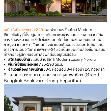
เวนิว ไอดี ราชพฤกษ์-345
แบบบ้านสองชั้นสไตล์ Modern
Simplicity ที่ตั้งอยู่บนทำเลศักยภาพอย่างถนนราชพฤกษ์ ใกล้กับ
ทางหลวงหมายเลข 345 ซึ่งเชื่อมต่อได้ทั้งถนนชัยพฤกษ์และถนน
กาญจนาภิเษกฯ ทำให้เดินทางเข้าเมืองได้อย่างสะดวก โดยบ้านใน
โครงการ เวนิว ไอดี ราชพฤกษ์-345 จะเป็นแบบบ้านสองชั้นทันสมัย
ที่ให้ความรู้สึกเหมือนกำลังพักผ่อนอยู่ในรีสอร์ต
สไตล์แบบบ้าน :
แบบบ้านสไตล์ Modern Luxury Nordic
พื้นที่ใช้สอยทั้งหมด :
175-296 ตร.ม.
จำนวนห้องภายในบ้าน :
3-5 ห้องนอน 3-4 ห้องน้ำ 2-3 ที่จอดรถ
9. แกรนด์ บางกอก บูเลอวาร์ด กรุงเทพกรีฑา (Grand
Bangkok Boulevard Krungthepkritha)