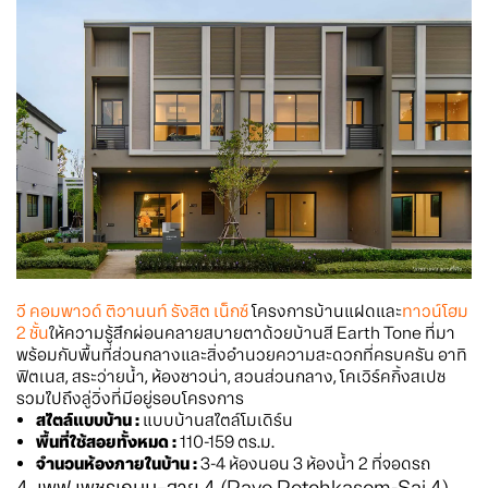
วี คอมพาวด์ ติวานนท์ รังสิต เน็กซ์
โครงการบ้านแฝดและ
ทาวน์โฮม
2 ชั้น
ให้ความรู้สึกผ่อนคลายสบายตาด้วยบ้านสี Earth Tone ที่มา
พร้อมกับพื้นที่ส่วนกลางและสิ่งอำนวยความสะดวกที่ครบครัน อาทิ
ฟิตเนส, สระว่ายน้ำ, ห้องซาวน่า, สวนส่วนกลาง, โคเวิร์คกิ้งสเปซ
รวมไปถึงลู่วิ่งที่มีอยู่รอบโครงการ
สไตล์แบบบ้าน :
แบบบ้านสไตล์โมเดิร์น
พื้นที่ใช้สอยทั้งหมด :
110-159 ตร.ม.
จำนวนห้องภายในบ้าน :
3-4 ห้องนอน 3 ห้องน้ำ 2 ที่จอดรถ
4. เพฟ เพชรเกษม–สาย 4 (Pave Petchkasem-Sai 4)