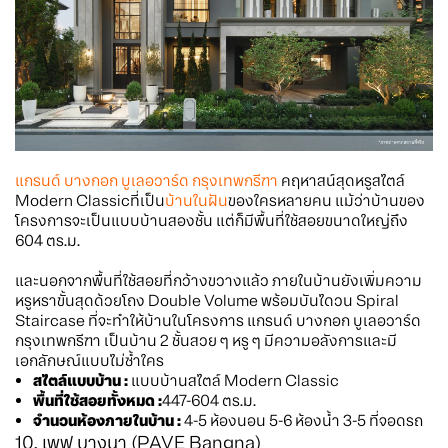
แกรนด์ บางกอก บูเลอวาร์ด กรุงเทพกรีฑา
คฤหาสน์สุดหรูสไตล์
Modern Classicที่เป็น
บ้านในฝัน
ของใครหลายคน แม้ว่าบ้านของ
โครงการจะเป็นแบบบ้านสองชั้น แต่ก็มีพื้นที่ใช้สอยขนาดใหญ่ถึง
604 ตร.ม.
และนอกจากพื้นที่ใช้สอยที่กว้างขวางแล้ว ภายในบ้านยังเพิ่มความ
หรูหราขั้นสุดด้วยโถง Double Volume พร้อมบันไดวน Spiral
Staircase ที่จะทำให้บ้านในโครงการ แกรนด์ บางกอก บูเลอวาร์ด
กรุงเทพกรีฑา เป็นบ้าน 2 ชั้นสวย ๆ หรู ๆ มีความอลังการและมี
เอกลักษณ์แบบไม่ซ้ำใคร
สไตล์แบบบ้าน :
แบบบ้านสไตล์ Modern Classic
พื้นที่ใช้สอยทั้งหมด :
447-604 ตร.ม.
จำนวนห้องภายในบ้าน :
4-5 ห้องนอน 5-6 ห้องน้ำ 3-5 ที่จอดรถ
10. เพฟ บางนา (PAVE Bangna)