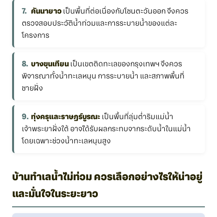
คันนายาว
เป็นพื้นที่ต่อเนื่องกับโซนตะวันออก จึงควร
ตรวจสอบประวัติน้ำท่วมและการระบายน้ำของแต่ละ
โครงการ
บางขุนเทียน
เป็นเขตติดทะเลของกรุงเทพฯ จึงควร
พิจารณาทั้งน้ำทะเลหนุน การระบายน้ำ และสภาพพื้นที่
ชายฝั่ง
ทุ่งครุและราษฎร์บูรณะ
เป็นพื้นที่ลุ่มต่ำริมแม่น้ำ
เจ้าพระยาฝั่งใต้ อาจได้รับผลกระทบจากระดับน้ำในแม่น้ำ
โดยเฉพาะช่วงน้ำทะเลหนุนสูง
บ้านทำเลน้ำไม่ท่วม ควรเลือกอย่างไรให้น่าอยู่
และมั่นใจในระยะยาว