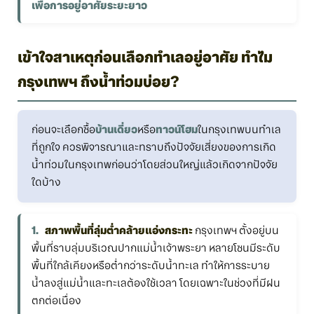
เพื่อการอยู่อาศัยระยะยาว
เข้าใจสาเหตุก่อนเลือกทำเลอยู่อาศัย ทำไม
กรุงเทพฯ ถึงน้ำท่วมบ่อย?
ก่อนจะเลือกซื้อ
บ้านเดี่ยว
หรือ
ทาวน์โฮม
ในกรุงเทพบนทำเล
ที่ถูกใจ ควรพิจารณาและทราบถึงปัจจัยเสี่ยงของการเกิด
น้ำท่วมในกรุงเทพก่อนว่าโดยส่วนใหญ่แล้วเกิดจากปัจจัย
ใดบ้าง
สภาพพื้นที่ลุ่มต่ำคล้ายแอ่งกระทะ
กรุงเทพฯ ตั้งอยู่บน
พื้นที่ราบลุ่มบริเวณปากแม่น้ำเจ้าพระยา หลายโซนมีระดับ
พื้นที่ใกล้เคียงหรือต่ำกว่าระดับน้ำทะเล ทำให้การระบาย
น้ำลงสู่แม่น้ำและทะเลต้องใช้เวลา โดยเฉพาะในช่วงที่มีฝน
ตกต่อเนื่อง