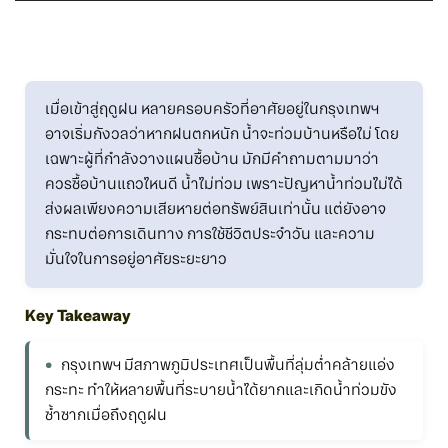
เมื่อเข้าสู่ฤดูฝน หลายครอบครัวที่อาศัยอยู่ในกรุงเทพฯ
อาจเริ่มกังวลว่าหากฝนตกหนัก น้ำจะท่วมบ้านหรือไม่ โดย
เฉพาะผู้ที่กำลังวางแผนซื้อบ้าน มักมีคำถามตามมาว่า
ควรซื้อบ้านแถวไหนดี น้ำไม่ท่วม เพราะปัญหาน้ำท่วมไม่ได้
ส่งผลเพียงความเสียหายต่อทรัพย์สินเท่านั้น แต่ยังอาจ
กระทบต่อการเดินทาง การใช้ชีวิตประจำวัน และความ
มั่นใจในการอยู่อาศัยระยะยาว
Key Takeaway
กรุงเทพฯ มีสภาพภูมิประเทศเป็นพื้นที่ลุ่มต่ำคล้ายแอ่ง
กระทะ ทำให้หลายพื้นที่ระบายน้ำได้ยากและเกิดน้ำท่วมขัง
ซ้ำซากเมื่อถึงฤดูฝน