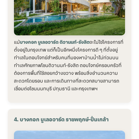
แม้
บางกอก บูเลอวาร์ด ติวานนท์-รังสิต
จะไม่ใช่โครงการที่
ตั้งอยู่ในกรุงเทพ แต่ก็เป็นอีกหนึ่งโครงการดี ๆ ที่ตั้งอยู่
ทำเลในตอบโจทย์สำหรับคนที่มองหาบ้านน้ำไม่ท่วมบน
ทำเลศักยภาพโซนติวานนท์-รังสิต ตอบโจทย์ครอบครัวที่
ต้องการพื้นที่ใช้สอยกว้างขวาง พร้อมสิ่งอำนวนความ
สะดวกโดยรอบ และการเดินทางที่สะดวกสบายสามารถ
เชื่อมต่อโซนนนทบุรี ปทุมธานี และกรุงเทพฯ
4. บางกอก บูเลอวาร์ด ราชพฤกษ์-ปิ่นเกล้า