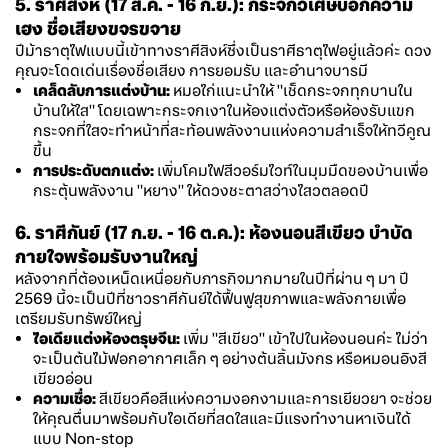
5. ราศีสิงห์ (17 ส.ค. - 16 ก.ย.): กระจกวิเศษบอกความ
เฮง ชื่อเสียงขจรขจาย
ปีม้าธาตุไฟแบบนี้เข้าทางราศีสิงห์ซึ่งเป็นราศีธาตุไฟอยู่แล้วค่ะ ดวง
คุณจะโดดเด่นเรื่องชื่อเสียง การยอมรับ และอำนาจบารมี
เคล็ดลับการแต่งบ้าน:
หมอไก่แนะนำให้ "เช็ดกระจกทุกบานใน
บ้านให้ใส" โดยเฉพาะกระจกเงาในห้องแต่งตัวหรือห้องรับแขก
กระจกที่ใสจะทำหน้าที่สะท้อนพลังงานแห่งความสำเร็จให้ทวีคูณ
ขึ้น
การประดับตกแต่ง:
เพิ่มโคมไฟสีวอร์มไวท์ในมุมมืดของบ้านเพื่อ
กระตุ้นพลังงาน "หยาง" ให้ดวงชะตาสว่างไสวตลอดปี
6. ราศีกันย์ (17 ก.ย. - 16 ต.ค.): ห้องนอนสีเขียว บำบัด
กายใจพร้อมรับงานใหญ่
หลังจากที่ต้องเหน็ดเหนื่อยกับภารกิจมากมายในปีที่ผ่าน ๆ มา ปี
2569 นี้จะเป็นปีที่ชาวราศีกันย์ได้ฟื้นฟูสุขภาพและพลังกายเพื่อ
เตรียมรับทรัพย์ใหญ่
ไอเดียแต่งห้องตรุษจีน:
เพิ่ม "สีเขียว" เข้าไปในห้องนอนค่ะ ไม่ว่า
จะเป็นต้นไม้ฟอกอากาศเล็ก ๆ อย่างต้นลิ้นมังกร หรือหมอนอิงสี
เขียวอ่อน
ความเชื่อ:
สีเขียวคือสีแห่งความงอกงามและการเยียวยา จะช่วย
ให้คุณตื่นมาพร้อมกับไอเดียที่สดใสและมีแรงทำงานหาเงินได้
แบบ Non-stop