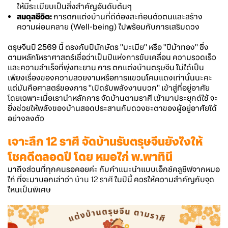
ให้มีระเบียบเป็นสิ่งสำคัญอันดับต้นๆ
สมดุลชีวิต:
การตกแต่งบ้านที่ดีต้องสะท้อนตัวตนและสร้าง
ความผ่อนคลาย (Well-being) ไปพร้อมกับการเสริมดวง
ตรุษจีนปี 2569 นี้ ตรงกับปีนักษัตร "มะเมีย" หรือ "ปีม้าทอง" ซึ่ง
ตามหลักโหราศาสตร์เชื่อว่าเป็นปีแห่งการขับเคลื่อน ความรวดเร็ว
และความสำเร็จที่พุ่งทะยาน การ ตกแต่งบ้านตรุษจีน ไม่ได้เป็น
เพียงเรื่องของความสวยงามหรือการแขวนโคมแดงเท่านั้นนะคะ
แต่มันคือศาสตร์ของการ "เปิดรับพลังงานบวก" เข้าสู่ที่อยู่อาศัย
โดยเฉพาะเมื่อเรานำหลักการ จัดบ้านตามราศี เข้ามาประยุกต์ใช้ จะ
ยิ่งช่วยให้พลังของบ้านสอดประสานกับดวงชะตาของผู้อยู่อาศัยได้
อย่างลงตัว
เจาะลึก 12 ราศี จัดบ้านรับตรุษจีนยังไงให้
โชคดีตลอดปี โดย หมอไก่ พ.พาทินี
มาถึงส่วนที่ทุกคนรอคอยค่ะ กับคำแนะนำแบบเอ็กซ์คลูซีฟจากหมอ
ไก่ ที่จะมาบอกเล่าว่า
บ้าน 12 ราศี
ในปีนี้ ควรให้ความสำคัญกับจุด
ไหนเป็นพิเศษ