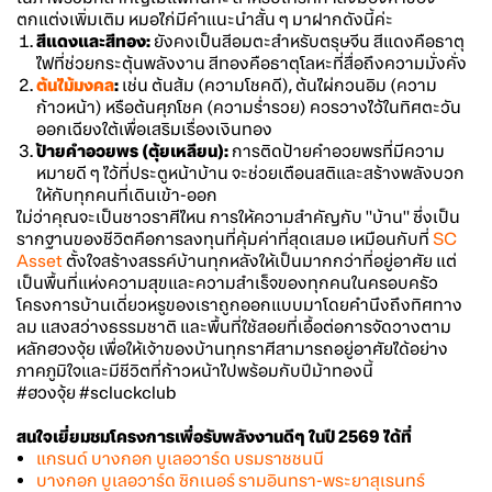
ตกแต่งเพิ่มเติม หมอไก่มีคำแนะนำสั้น ๆ มาฝากดังนี้ค่ะ
สีแดงและสีทอง:
ยังคงเป็นสีอมตะสำหรับตรุษจีน สีแดงคือธาตุ
ไฟที่ช่วยกระตุ้นพลังงาน สีทองคือธาตุโลหะที่สื่อถึงความมั่งคั่ง
ต้นไม้มงคล
:
เช่น ต้นส้ม (ความโชคดี), ต้นไผ่กวนอิม (ความ
ก้าวหน้า) หรือต้นศุภโชค (ความร่ำรวย) ควรวางไว้ในทิศตะวัน
ออกเฉียงใต้เพื่อเสริมเรื่องเงินทอง
ป้ายคำอวยพร (ตุ้ยเหลียน):
การติดป้ายคำอวยพรที่มีความ
หมายดี ๆ ไว้ที่ประตูหน้าบ้าน จะช่วยเตือนสติและสร้างพลังบวก
ให้กับทุกคนที่เดินเข้า-ออก
ไม่ว่าคุณจะเป็นชาวราศีไหน การให้ความสำคัญกับ "บ้าน" ซึ่งเป็น
รากฐานของชีวิตคือการลงทุนที่คุ้มค่าที่สุดเสมอ เหมือนกับที่
SC
Asset
ตั้งใจสร้างสรรค์บ้านทุกหลังให้เป็นมากกว่าที่อยู่อาศัย แต่
เป็นพื้นที่แห่งความสุขและความสำเร็จของทุกคนในครอบครัว
โครงการบ้านเดี่ยวหรูของเราถูกออกแบบมาโดยคำนึงถึงทิศทาง
ลม แสงสว่างธรรมชาติ และพื้นที่ใช้สอยที่เอื้อต่อการจัดวางตาม
หลักฮวงจุ้ย เพื่อให้เจ้าของบ้านทุกราศีสามารถอยู่อาศัยได้อย่าง
ภาคภูมิใจและมีชีวิตที่ก้าวหน้าไปพร้อมกับปีม้าทองนี้
#ฮวงจุ้ย #scluckclub
สนใจเยี่ยมชมโครงการเพื่อรับพลังงานดีๆ ในปี 2569 ได้ที่
แกรนด์ บางกอก บูเลอวาร์ด บรมราชชนนี
บางกอก บูเลอวาร์ด ซิกเนอร์ รามอินทรา-พระยาสุเรนทร์