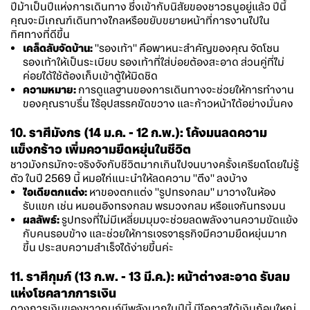
ปีม้าเป็นปีแห่งการเดินทาง ซึ่งเข้ากับนิสัยของชาวธนูอยู่แล้ว ปีนี้
คุณจะมีเกณฑ์เดินทางไกลหรือขยับขยายหน้าที่การงานไปใน
ทิศทางที่ดีขึ้น
เคล็ดลับจัดบ้าน:
"รองเท้า" คือพาหนะสำคัญของคุณ จัดโซน
รองเท้าให้เป็นระเบียบ รองเท้าที่ใส่บ่อยต้องสะอาด ส่วนคู่ที่ไม่
ค่อยได้ใช้ต้องเก็บเข้าตู้ให้มิดชิด
ความหมาย:
การดูแลฐานของการเดินทางจะช่วยให้การทำงาน
ของคุณราบรื่น ไร้อุปสรรคขัดขวาง และก้าวหน้าได้อย่างมั่นคง
10. ราศีมังกร (14 ม.ค. - 12 ก.พ.): โค้งมนลดความ
แข็งกร้าว เพิ่มความยืดหยุ่นในชีวิต
ชาวมังกรมักจะจริงจังกับชีวิตมากเกินไปจนบางครั้งเครียดโดยไม่รู้
ตัว ในปี 2569 นี้ หมอไก่แนะนำให้ลดความ "ตึง" ลงบ้าง
ไอเดียตกแต่ง:
หาของตกแต่ง "รูปทรงกลม" มาวางในห้อง
รับแขก เช่น หมอนอิงทรงกลม พรมวงกลม หรือแจกันทรงมน
ผลลัพธ์:
รูปทรงที่ไม่มีเหลี่ยมมุมจะช่วยลดพลังงานความขัดแย้ง
กับคนรอบข้าง และช่วยให้การเจรจาธุรกิจมีความยืดหยุ่นมาก
ขึ้น ประสบความสำเร็จได้ง่ายขึ้นค่ะ
11. ราศีกุมภ์ (13 ก.พ. - 13 มี.ค.): หน้าต่างสะอาด รับลม
แห่งโชคลาภการเงิน
ดวงการเงินของชาวกุมภ์มีพลังมากในปีนี้ มีโอกาสได้เงินก้อนใหญ่