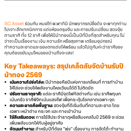
SC Asset
ร่วมกับ หมอไก่ พ.พาทินี นักพยากรณ์ชื่อดัง จะพาทุกท่าน
ไปเจาะลึกเทคนิคการ แต่งห้องตรุษจีน และการปรับเปลี่ยน ฮวงจุ้ย
ตามราศี ทั้ง 12 ราศี เพื่อให้ปีม้าทองนี้เป็นปีที่ปังที่สุดสำหรับคุณ ไม่
ว่าจะเป็นเรื่องงาน เงิน ความรัก หรือสุขภาพ เตรียมอุปกรณ์
ทำความสะอาดและของตกแต่งให้พร้อม แล้วไปดูกันค่ะว่าราศีของ
คุณต้องขยับมุมไหนของบ้านถึงจะเฮง!
Key Takeaways: สรุปเคล็ดลับจัดบ้านรับปี
ม้าทอง 2569
เน้นความโปร่งโล่ง:
ปีม้าทองคือปีแห่งการเคลื่อนที่ การทำบ้าน
ให้โล่งจะช่วยให้พลังงานไหลเวียนได้ดี ไม่ติดขัด
ปรับตามธาตุราศี:
แต่ละราศีมีจุดโฟกัสต่างกัน เช่น ราศีพฤษภ
เน้นครัว ราศีพิจิกเน้นแสงไฟ เพื่อกระตุ้นโชคลาภเฉพาะจุด
ความสะอาดคือพื้นฐาน:
ฮวงจุ้ยที่ดีเริ่มต้นที่ความสะอาด โดย
เฉพาะหน้าต่าง กระจก และทางเข้าบ้าน
ใช้สีเสริมดวง:
การใช้สีประจำธาตุหรือสีมงคลในปี 2569 จะช่วย
เพิ่มพลังบวกให้กับผู้อยู่อาศัย
จัดมุมทำงาน:
สำหรับปีที่ต้อง "พุ่ง" เรื่องงาน การจัดโต๊ะทำงาน