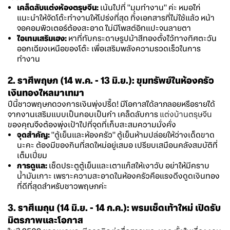
เคล็ดลับแต่งห้องตรุษจีน:
เน้นไปที่ "มุมทำงาน" ค่ะ หมอไก่
แนะนำให้จัดโต๊ะทำงานให้โปร่งที่สุด ทิ้งเอกสารที่ไม่ใช้แล้ว หน้า
จอคอมพิวเตอร์ต้องสะอาด ไม่มีโพสต์อิทแปะจนลายตา
ไอเทมเสริมเฮง:
หาที่ทับกระดาษรูปม้าสีทองตั้งไว้ทางทิศตะวัน
ออกเฉียงเหนือของโต๊ะ เพื่อเสริมพลังความรวดเร็วในการ
ทำงาน
2. ราศีพฤษภ (14 พ.ค. - 13 มิ.ย.): ขุมทรัพย์ในห้องครัว
เงินทองไหลมาเทมา
ปีนี้ชาวพฤษภดวงการเงินพุ่งปรี๊ด! มีโอกาสได้ลาภลอยหรือรายได้
จากงานเสริมแบบเป็นกอบเป็นกำ เคล็ดลับการ
แต่งบ้านตรุษจีน
ของคุณจึงต้องพุ่งเป้าไปที่จุดที่เก็บสะสมความมั่งคั่ง
จุดสำคัญ:
"ตู้เย็นและห้องครัว" ตู้เย็นห้ามปล่อยให้ว่างเด็ดขาด
นะคะ ต้องมีของกินที่สดใหม่อยู่เสมอ เปรียบเสมือนคลังสมบัติที่
เต็มเปี่ยม
การดูแล:
เช็ดประตูตู้เย็นและเตาแก๊สให้เงาวับ อย่าให้มีคราบ
น้ำมันเกาะ เพราะความสะอาดในห้องครัวคือแรงดึงดูดเงินทอง
ที่ดีที่สุดสำหรับชาวพฤษภค่ะ
3. ราศีเมถุน (14 มิ.ย. - 14 ก.ค.): พรมเช็ดเท้าใหม่ เปิดรับ
มิตรภาพและโอกาส