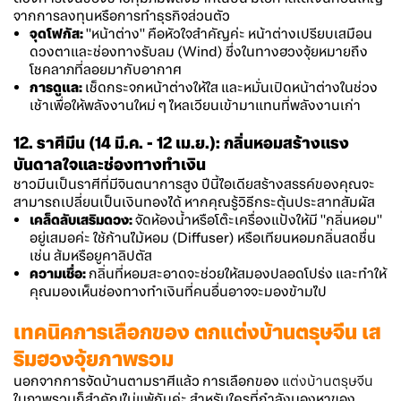
จากการลงทุนหรือการทำธุรกิจส่วนตัว
จุดโฟกัส:
"หน้าต่าง" คือหัวใจสำคัญค่ะ หน้าต่างเปรียบเสมือน
ดวงตาและช่องทางรับลม (Wind) ซึ่งในทางฮวงจุ้ยหมายถึง
โชคลาภที่ลอยมากับอากาศ
การดูแล:
เช็ดกระจกหน้าต่างให้ใส และหมั่นเปิดหน้าต่างในช่วง
เช้าเพื่อให้พลังงานใหม่ ๆ ไหลเวียนเข้ามาแทนที่พลังงานเก่า
12. ราศีมีน (14 มี.ค. - 12 เม.ย.): กลิ่นหอมสร้างแรง
บันดาลใจและช่องทางทำเงิน
ชาวมีนเป็นราศีที่มีจินตนาการสูง ปีนี้ไอเดียสร้างสรรค์ของคุณจะ
สามารถเปลี่ยนเป็นเงินทองได้ หากคุณรู้วิธีกระตุ้นประสาทสัมผัส
เคล็ดลับเสริมดวง:
จัดห้องน้ำหรือโต๊ะเครื่องแป้งให้มี "กลิ่นหอม"
อยู่เสมอค่ะ ใช้ก้านไม้หอม (Diffuser) หรือเทียนหอมกลิ่นสดชื่น
เช่น ส้มหรือยูคาลิปตัส
ความเชื่อ:
กลิ่นที่หอมสะอาดจะช่วยให้สมองปลอดโปร่ง และทำให้
คุณมองเห็นช่องทางทำเงินที่คนอื่นอาจจะมองข้ามไป
เทคนิคการเลือกของ ตกแต่งบ้านตรุษจีน เส
ริมฮวงจุ้ยภาพรวม
นอกจากการจัดบ้านตามราศีแล้ว การเลือกของ
แต่งบ้านตรุษจีน
ในภาพรวมก็สำคัญไม่แพ้กันค่ะ สำหรับใครที่กำลังมองหาของ