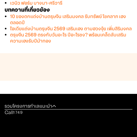
เวนิว ฟอร์ม บางนา-ศรีวารี
บทความที่เกี่ยวข้อง
10 ของตกแต่งบ้านตรุษจีน เสริมมงคล รับทรัพย์ โชคลาภ เฮง
ตลอดปี
ไอเดียแต่งบ้านตรุษจีน 2569 เสริมเฮง ตามฮวงจุ้ย เพิ่มสิริมงคล
ตรุษจีน 2569 ตรงกับวันอะไร ปีอะไรชง? พร้อมเคล็ดลับเสริม
ความเฮงรับปีม้าทอง
รวมโครงการทำเลแนะนำ
Call
1749