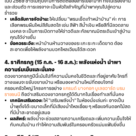
ในปี 2569 ชาวเมถุนจะมีการติดต่อสื่อสารเยอะมาก ทั้งในเรื่องงาน
และส่วนตัว การเจรจาจะเป็นหัวใจสำคัญที่นำพาคุณไปสู่ความ
ร่ำรวย
เคล็ดลับการจัดบ้าน:
ให้เปลี่ยน "พรมเช็ดเท้าหน้าบ้าน" ค่ะ การ
เลือกพรมผืนใหม่สีสันสดใส เช่น สีฟ้า สีน้ำเงิน หรือสีที่มีลวดลาย
มงคล จะเป็นการเปิดทางให้ข่าวดีและกัลยาณมิตรเดินเข้าสู่บ้าน
คุณได้ง่ายขึ้น
ข้อควรระวัง:
หน้าบ้านห้ามวางของระเกะระกะเด็ดขาด ต้อง
สะอาดเพื่อให้พลังงานบวกไหลเวียนได้สะดวก
4. ราศีกรกฎ (15 ก.ค. - 16 ส.ค.): พลังแห่งน้ำ นำพา
ความร่มเย็นและมั่นคง
ดวงชาวกรกฎปีนี้เน้นไปที่ความมั่นคงในชีวิตและที่อยู่อาศัย ใครที่
วางแผนจะขยับขยายบ้าน หรือมองหาบ้านใหม่ที่ตอบโจทย์
ครอบครัวใหญ่ โครงการอย่าง
แกรนด์ บางกอก บูเลอวาร์ด บรม
ราชชนนี
ถือว่าเสริมดวงชาวกรกฎได้ดีมากในเรื่องทำเลที่มั่นคง
เทคนิคเสริมดวง:
ให้ "เสริมพลังน้ำ" ในห้องนั่งเล่นค่ะ อาจเป็น
น้ำพุตั้งโต๊ะขนาดเล็กที่มีเสียงน้ำไหลเอื่อย ๆ หรือแจกันดอกไม้สด
ที่มีน้ำสะอาดอยู่เสมอ
ผลลัพธ์:
พลังน้ำจะช่วยสลายความเครียดและเพิ่มความเย็นใจให้
กับคนในบ้าน ทำให้ความสัมพันธ์ในครอบครัวแน่นแฟ้นยิ่งขึ้น