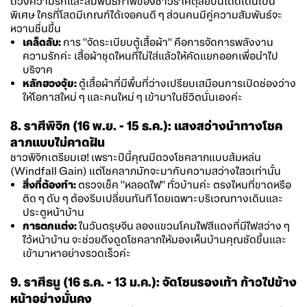
ดวงความรักและสัมพันธภาพของชาวราศีตุลย์ปีนี้โดดเด่นเป็น
พิเศษ ใครที่โสดมีเกณฑ์ได้เจอคนดี ๆ ส่วนคนมีคู่ความสัมพันธ์จะ
หวานชื่นขึ้น
เคล็ดลับ:
การ "จัดระเบียบตู้เสื้อผ้า" คือการจัดการพลังงาน
ความรักค่ะ เสื้อผ้าชุดไหนที่ไม่ใส่แล้วให้คัดแยกออกเพื่อนำไป
บริจาค
หลักฮวงจุ้ย:
ตู้เสื้อผ้าที่มีพื้นที่ว่างเปรียบเสมือนการเปิดช่องว่าง
ให้โอกาสใหม่ ๆ และคนใหม่ ๆ เข้ามาในชีวิตนั่นเองค่ะ
8. ราศีพิจิก (16 พ.ย. - 15 ธ.ค.): แสงสว่างนำทางโชค
ลาภแบบไม่คาดฝัน
ชาวพิจิกเตรียมเฮ! เพราะปีนี้คุณมีดวงโชคลาภแบบส้มหล่น
(Windfall Gain) แต่โชคลาภมักจะมากับความสว่างไสวเท่านั้น
สิ่งที่ต้องทำ:
ตรวจเช็ค "หลอดไฟ" ทั่วบ้านค่ะ ตรงไหนที่ขาดหรือ
ติด ๆ ดับ ๆ ต้องรีบเปลี่ยนทันที โดยเฉพาะบริเวณทางเดินและ
ประตูหน้าบ้าน
การตกแต่ง:
ในวันตรุษจีน ลองแขวนโคมไฟสีแดงที่มีไฟสว่าง ๆ
ไว้หน้าบ้าน จะช่วยดึงดูดโชคลาภให้มองเห็นบ้านคุณชัดขึ้นและ
เข้ามาหาอย่างรวดเร็วค่ะ
9. ราศีธนู (16 ธ.ค. - 13 ม.ค.): จัดโซนรองเท้า ก้าวไปข้าง
หน้าอย่างมั่นคง