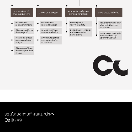
รวมโครงการทำเลแนะนำ
Call
1749