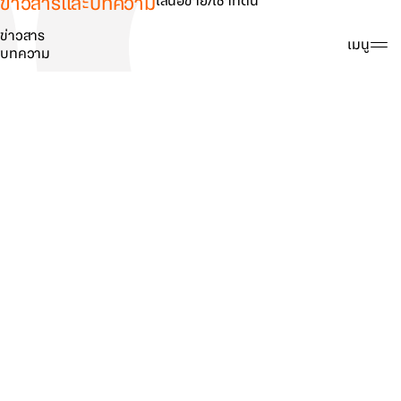
ข่าวสารและบทความ
เสนอขาย/เช่าที่ดิน
ข่าวสาร
ค้นหา
เมนู
บทความ