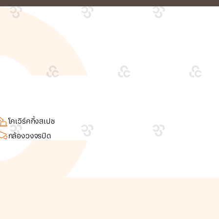
โคเวิร์คกิ้งสเปซ
กล้องวงจรปิด