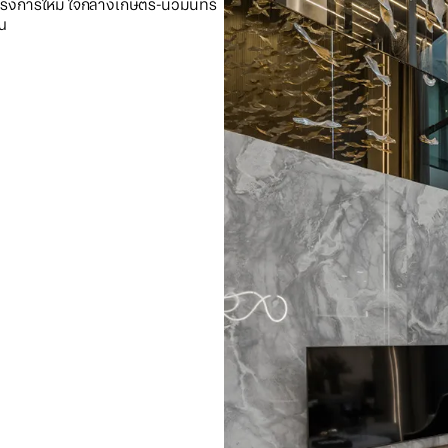
รงการใหม่ ใจกลางเกษตร-นวมินทร์
ุณ