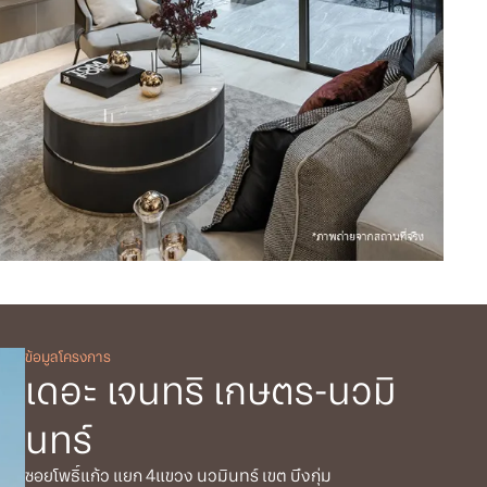
ข้อมูลโครงการ
เดอะ เจนทริ เกษตร-นวมิ
นทร์
ซอยโพธิ์แก้ว แยก 4แขวง นวมินทร์ เขต บึงกุ่ม